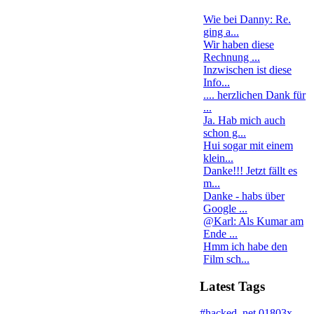
Wie bei Danny: Re.
ging a...
Wir haben diese
Rechnung ...
Inzwischen ist diese
Info...
.... herzlichen Dank für
...
Ja. Hab mich auch
schon g...
Hui sogar mit einem
klein...
Danke!!! Jetzt fällt es
m...
Danke - habs über
Google ...
@Karl: Als Kumar am
Ende ...
Hmm ich habe den
Film sch...
Latest Tags
#hacked
.net
01803x