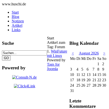
www.huschi.de
Start
Blog
Notizen
Artikel
Links
Start
Artikel zum
Suche
Blog Kalendar
Tag: Forum
1.
WinFuture
<
August 2026
>
mit Linux
Mo
Di
Mi
Do
Fr
Sa
So
Powered by
1
2
Tags for
Powered by
Joomla
3
4
5
6
7
8
9
10
11
12
13
14
15
16
17
18
19
20
21
22
23
24
25
26
27
28
29
30
31
Letzte
Kommentare