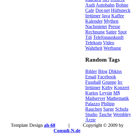
Audi
Autobahn
Bohne
Cafe
Dot-net
Hüftspeck
Irrtümer
Java
Kaffee
Kalender
Mythen
Nachmieter
Presse
Rechnung
Satire
Spot
Tdi
Telefonauskunft
Telekom
Video
Wahrheit
Werbung
Random Tags
Bilder
Blog
Dbkiss
Email
Facebook
Fussball
Gruppe
Irc
Irrtümer
Kirby
Konzert
Kurios
Leysin
M$
Mailserver
Mathematik
Palazzo
Philipp
Rauchen
Sarge
Schufa
Studio
Tasche
Wembley
Ärzte
Template Design
ah-68
|
Copyright © 2009 by
Consult-N.de