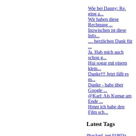
Wie bei Danny: Re.
ging a...
Wir haben diese
Rechnung ...
Inzwischen ist diese
Info...
.... herzlichen Dank für
...
Ja. Hab mich auch
schon g...
Hui sogar mit einem
klein...
Danke!!! Jetzt fällt es
m...
Danke - habs über
Google ...
@Karl: Als Kumar am
Ende ...
Hmm ich habe den
Film sch...
Latest Tags
#hacked
.net
01803x