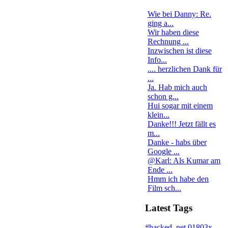
Wie bei Danny: Re.
ging a...
Wir haben diese
Rechnung ...
Inzwischen ist diese
Info...
.... herzlichen Dank für
...
Ja. Hab mich auch
schon g...
Hui sogar mit einem
klein...
Danke!!! Jetzt fällt es
m...
Danke - habs über
Google ...
@Karl: Als Kumar am
Ende ...
Hmm ich habe den
Film sch...
Latest Tags
#hacked
.net
01803x