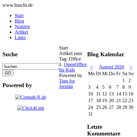
www.huschi.de
Start
Blog
Notizen
Artikel
Links
Start
Artikel zum
Suche
Blog Kalendar
Tag: Office
1.
OpenOffice
<
August 2026
>
für Kids
Mo
Di
Mi
Do
Fr
Sa
So
Powered by
1
2
Tags for
Powered by
Joomla
3
4
5
6
7
8
9
10
11
12
13
14
15
16
17
18
19
20
21
22
23
24
25
26
27
28
29
30
31
Letzte
Kommentare