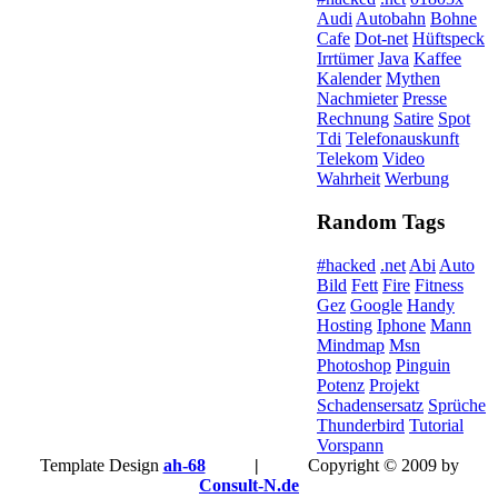
Audi
Autobahn
Bohne
Cafe
Dot-net
Hüftspeck
Irrtümer
Java
Kaffee
Kalender
Mythen
Nachmieter
Presse
Rechnung
Satire
Spot
Tdi
Telefonauskunft
Telekom
Video
Wahrheit
Werbung
Random Tags
#hacked
.net
Abi
Auto
Bild
Fett
Fire
Fitness
Gez
Google
Handy
Hosting
Iphone
Mann
Mindmap
Msn
Photoshop
Pinguin
Potenz
Projekt
Schadensersatz
Sprüche
Thunderbird
Tutorial
Vorspann
Template Design
ah-68
|
Copyright © 2009 by
Consult-N.de