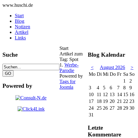
www.huschi.de
Start
Blog
Notizen
Artikel
Links
Start
Artikel zum
Suche
Blog Kalendar
Tag: Spot
1.
Werbe-
<
August 2026
>
Parodie
Mo
Di
Mi
Do
Fr
Sa
So
Powered by
1
2
Tags for
Powered by
Joomla
3
4
5
6
7
8
9
10
11
12
13
14
15
16
17
18
19
20
21
22
23
24
25
26
27
28
29
30
31
Letzte
Kommentare