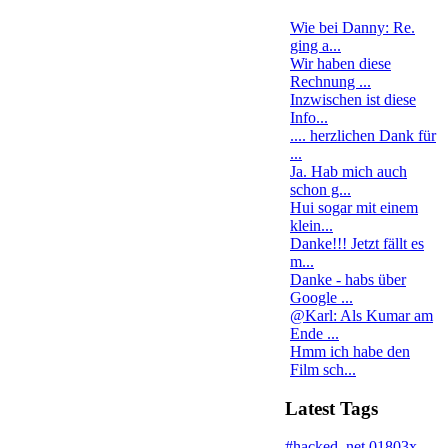
Wie bei Danny: Re.
ging a...
Wir haben diese
Rechnung ...
Inzwischen ist diese
Info...
.... herzlichen Dank für
...
Ja. Hab mich auch
schon g...
Hui sogar mit einem
klein...
Danke!!! Jetzt fällt es
m...
Danke - habs über
Google ...
@Karl: Als Kumar am
Ende ...
Hmm ich habe den
Film sch...
Latest Tags
#hacked
.net
01803x