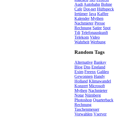
Audi
Autobahn
Bohne
Cafe
Dot-net
Hüftspeck
Irrtümer
Java
Kaffee
Kalender
Mythen
Nachmieter
Presse
Rechnung
Satire
Spot
Tdi
Telefonauskunft
Telekom
Video
Wahrheit
Werbung
Random Tags
Alternative
Banksy
Blog
Dns
England
Exim
Freenx
Galileo
Gewonnen
Handy
Holland
Klimawandel
Konzert
Microsoft
Mythen
Nachmieter
Notar
Nürnberg
Photoshop
Quarterback
Rechnung
Taschenmesser
Vorwahlen
Vserver