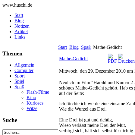
www.huschi.de
Start
Blog
Notizen
Artikel
Links
Start
Blog
Spaß
Mathe-Gedicht
Themen
Mathe-Gedicht
Allgemein
Computer
Mittwoch, den 29. Dezember 2010 um 
Sport
Spiel
Neulich im Film "Harald und Kumar 2 -
Spaß
schönes Mathe-Gedicht gehört. Hab es g
Flash-Filme
auf der Seite:
Kino
Kurioses
Ich fürchte ich werde eine einsame Zahl
Witze
Wie die Wurzel aus Drei.
Suche
Eine Drei ist gut und richtig,
Wieso verlässt meine Drei der Mut,
verbirgt sich, hält sich selbst für nichtig.