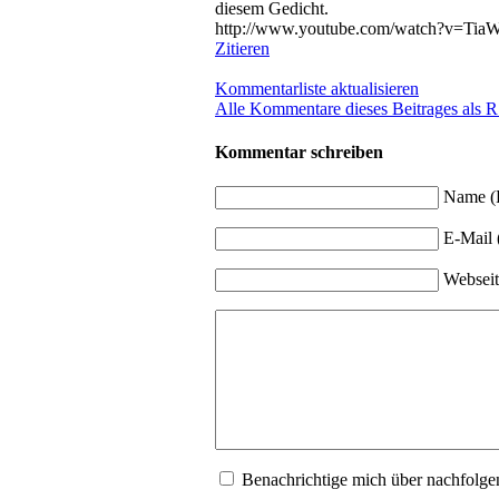
diesem Gedicht.
http://www.youtube.com/watch?v=T
Zitieren
Kommentarliste aktualisieren
Alle Kommentare dieses Beitrages als 
Kommentar schreiben
Name (P
E-Mail (
Webseit
Benachrichtige mich über nachfol