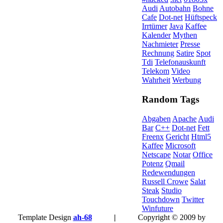
Audi
Autobahn
Bohne
Cafe
Dot-net
Hüftspeck
Irrtümer
Java
Kaffee
Kalender
Mythen
Nachmieter
Presse
Rechnung
Satire
Spot
Tdi
Telefonauskunft
Telekom
Video
Wahrheit
Werbung
Random Tags
Abgaben
Apache
Audi
Bar
C++
Dot-net
Fett
Freenx
Gericht
Html5
Kaffee
Microsoft
Netscape
Notar
Office
Potenz
Qmail
Redewendungen
Russell Crowe
Salat
Steak
Studio
Touchdown
Twitter
Winfuture
Template Design
ah-68
|
Copyright © 2009 by