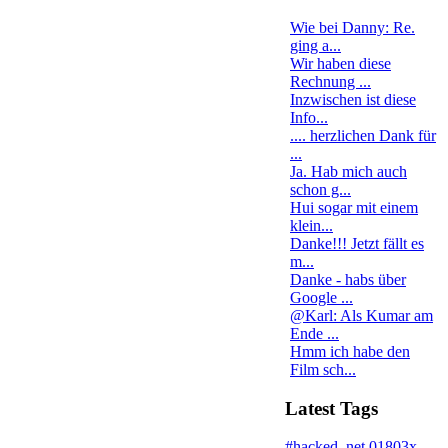
Wie bei Danny: Re.
ging a...
Wir haben diese
Rechnung ...
Inzwischen ist diese
Info...
.... herzlichen Dank für
...
Ja. Hab mich auch
schon g...
Hui sogar mit einem
klein...
Danke!!! Jetzt fällt es
m...
Danke - habs über
Google ...
@Karl: Als Kumar am
Ende ...
Hmm ich habe den
Film sch...
Latest Tags
#hacked
.net
01803x