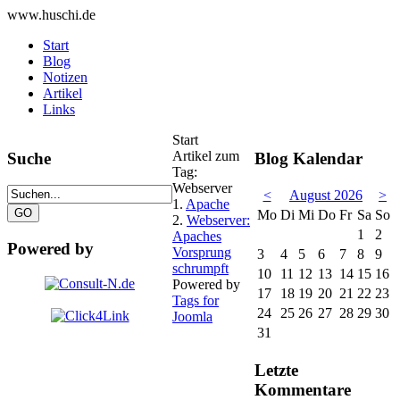
www.huschi.de
Start
Blog
Notizen
Artikel
Links
Start
Artikel zum
Suche
Blog Kalendar
Tag:
Webserver
<
August 2026
>
1.
Apache
Mo
Di
Mi
Do
Fr
Sa
So
2.
Webserver:
1
2
Apaches
Powered by
Vorsprung
3
4
5
6
7
8
9
schrumpft
10
11
12
13
14
15
16
Powered by
17
18
19
20
21
22
23
Tags for
24
25
26
27
28
29
30
Joomla
31
Letzte
Kommentare