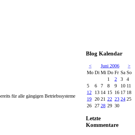
Blog Kalendar
<
Juni 2006
>
Mo
Di
Mi
Do
Fr
Sa
So
1
2
3
4
5
6
7
8
9
10
11
12
13
14
15
16
17
18
bereits für alle gängigen Betriebssysteme
19
20
21
22
23
24
25
26
27
28
29
30
Letzte
Kommentare