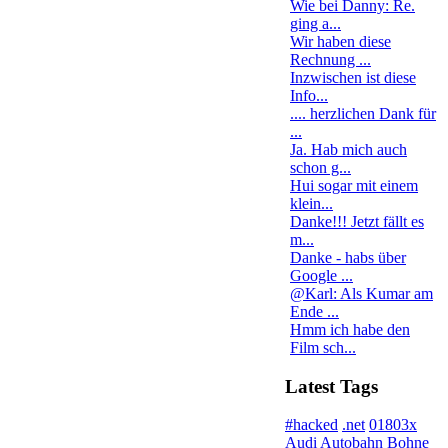
Wie bei Danny: Re.
ging a...
Wir haben diese
Rechnung ...
Inzwischen ist diese
Info...
.... herzlichen Dank für
...
Ja. Hab mich auch
schon g...
Hui sogar mit einem
klein...
Danke!!! Jetzt fällt es
m...
Danke - habs über
Google ...
@Karl: Als Kumar am
Ende ...
Hmm ich habe den
Film sch...
Latest Tags
#hacked
.net
01803x
Audi
Autobahn
Bohne