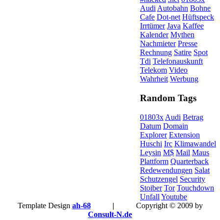
Audi
Autobahn
Bohne
Cafe
Dot-net
Hüftspeck
Irrtümer
Java
Kaffee
Kalender
Mythen
Nachmieter
Presse
Rechnung
Satire
Spot
Tdi
Telefonauskunft
Telekom
Video
Wahrheit
Werbung
Random Tags
01803x
Audi
Betrag
Datum
Domain
Explorer
Extension
Huschi
Irc
Klimawandel
Leysin
M$
Mail
Maus
Plattform
Quarterback
Redewendungen
Salat
Schutzengel
Security
Stoiber
Tor
Touchdown
Unfall
Youtube
Template Design
ah-68
|
Copyright © 2009 by
Consult-N.de