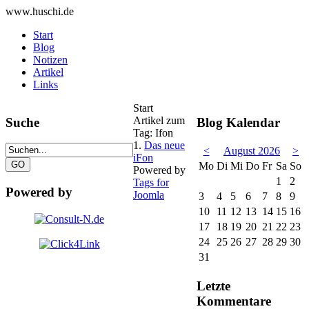
www.huschi.de
Start
Blog
Notizen
Artikel
Links
Start
Artikel zum
Suche
Blog Kalendar
Tag: Ifon
1.
Das neue
<
August 2026
>
iFon
Mo
Di
Mi
Do
Fr
Sa
So
Powered by
1
2
Tags for
Powered by
Joomla
3
4
5
6
7
8
9
10
11
12
13
14
15
16
17
18
19
20
21
22
23
24
25
26
27
28
29
30
31
Letzte
Kommentare