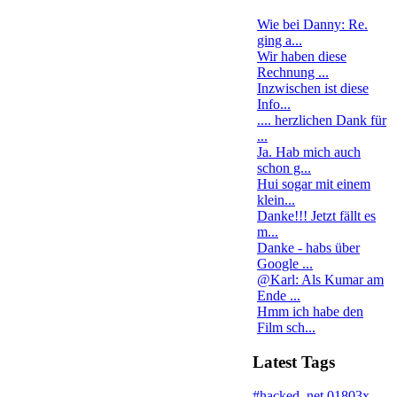
Wie bei Danny: Re.
ging a...
Wir haben diese
Rechnung ...
Inzwischen ist diese
Info...
.... herzlichen Dank für
...
Ja. Hab mich auch
schon g...
Hui sogar mit einem
klein...
Danke!!! Jetzt fällt es
m...
Danke - habs über
Google ...
@Karl: Als Kumar am
Ende ...
Hmm ich habe den
Film sch...
Latest Tags
#hacked
.net
01803x