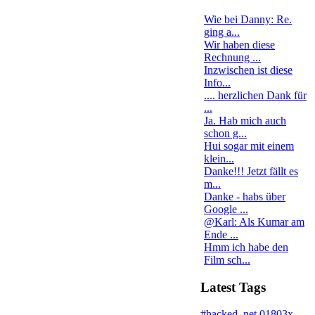
Wie bei Danny: Re.
ging a...
Wir haben diese
Rechnung ...
Inzwischen ist diese
Info...
.... herzlichen Dank für
...
Ja. Hab mich auch
schon g...
Hui sogar mit einem
klein...
Danke!!! Jetzt fällt es
m...
Danke - habs über
Google ...
@Karl: Als Kumar am
Ende ...
Hmm ich habe den
Film sch...
Latest Tags
#hacked
.net
01803x