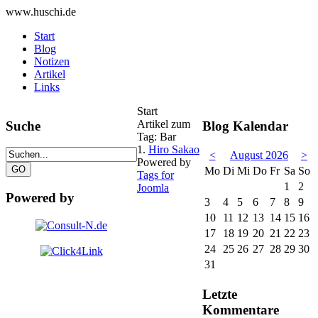
www.huschi.de
Start
Blog
Notizen
Artikel
Links
Start
Artikel zum
Suche
Blog Kalendar
Tag: Bar
1.
Hiro Sakao
<
August 2026
>
Powered by
Mo
Di
Mi
Do
Fr
Sa
So
Tags for
1
2
Joomla
Powered by
3
4
5
6
7
8
9
10
11
12
13
14
15
16
17
18
19
20
21
22
23
24
25
26
27
28
29
30
31
Letzte
Kommentare