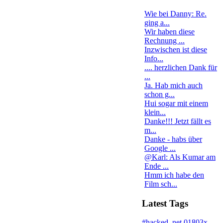
Wie bei Danny: Re.
ging a...
Wir haben diese
Rechnung ...
Inzwischen ist diese
Info...
.... herzlichen Dank für
...
Ja. Hab mich auch
schon g...
Hui sogar mit einem
klein...
Danke!!! Jetzt fällt es
m...
Danke - habs über
Google ...
@Karl: Als Kumar am
Ende ...
Hmm ich habe den
Film sch...
Latest Tags
#hacked
.net
01803x