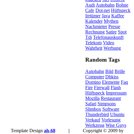
Audi
Autobahn
Bohne
Cafe
Dot-net
Hüftspeck
Irrtümer
Java
Kaffee
Kalender
Mythen
Nachmieter
Presse
Rechnung
Satire
Spot
Tdi
Telefonauskunft
Telekom
Video
Wahrheit
Werbung
Random Tags
Autobahn
Bild
Brille
Computer
Dbkiss
Domino
Elemente
Faq
Fire
Firewall
Flash
Hüftspeck
Impressum
Mozilla
Restaurant
Safari
Simpsons
Slimbox
Software
Thunderbird
Ubuntu
Verkauf
Vorlesung
Werkzeug
Wise Guys
Template Design
ah-68
|
Copyright © 2009 by