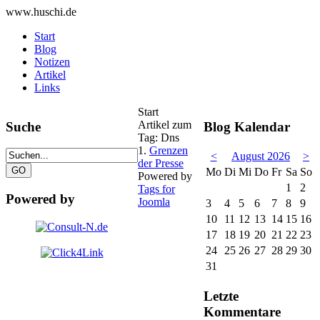
www.huschi.de
Start
Blog
Notizen
Artikel
Links
Start
Artikel zum
Suche
Blog Kalendar
Tag: Dns
1.
Grenzen
<
August 2026
>
der Presse
Mo
Di
Mi
Do
Fr
Sa
So
Powered by
1
2
Tags for
Powered by
Joomla
3
4
5
6
7
8
9
10
11
12
13
14
15
16
17
18
19
20
21
22
23
24
25
26
27
28
29
30
31
Letzte
Kommentare