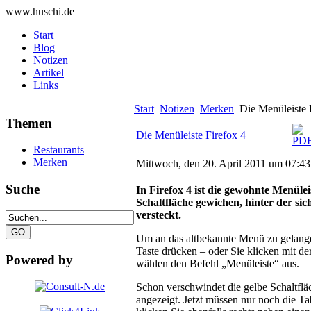
www.huschi.de
Start
Blog
Notizen
Artikel
Links
Start
Notizen
Merken
Die Menüleiste 
Themen
Die Menüleiste Firefox 4
Restaurants
Merken
Mittwoch, den 20. April 2011 um 07:4
Suche
In Firefox 4 ist die gewohnte Menülei
Schaltfläche gewichen, hinter der sic
versteckt.
Um an das altbekannte Menü zu gelange
Taste drücken – oder Sie klicken mit d
Powered by
wählen den Befehl „Menüleiste“ aus.
Schon verschwindet die gelbe Schaltfl
angezeigt. Jetzt müssen nur noch die T