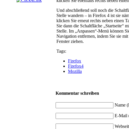
klicken Sie ebenfalls rechts neben ein
Und abschließend soll noch die Schaltfl
Stelle wandern – in Firefox 4 ist sie nä
klicken Sie erneut rechts neben einen
Sie dann die Schaltfläche „Startseite“ 
Stelle. Im „Anpassen“-Menü können Si
Navigation entfernen, indem Sie sie mi
Fenster ziehen.
Tags:
Firefox
Firefox4
Mozilla
Kommentar schreiben
Name (P
E-Mail (
Webseit